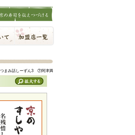
つまみ話しーずん3 ⑦阿津満