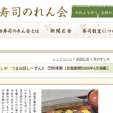
トップページ
>
新聞広告
>
京のすしや 
しや つまみ話しーずん3 ⑦阿津満
（京都新聞2026年4月掲載）